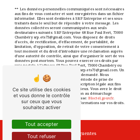
** Les données personnelles communiquées sont nécessaires
aux fins de vous contacter et sont enregistrées dans un fichier
informatisé. Elles sont destinées à SRP Entreprise et ses sous-
traitants dans le seul but de répondre à votre message. Les
données collectées seront communiquées aux seuls
destinataires suivants: SRP Entreprise 68 Rue Paul Bert, 73000
Chambéry srp.ets73@gmail.com. Vous disposez de droits
d’accès, de rectification, d’effacement, de portabilité, de
limitation, d’opposition, de retrait de votre consentement à
tout moment et du droit d’introduire une réclamation auprès
d’une autorité de contrôle, ainsi que d’organiser le sort de vos
données post-mortem. Vous pouvez exercer ces droits par
voie postale à l'adresse 68 Rue Paul Bert, 73000 Chambéry ou
par courrier électronique à l'adresse srp.ets73@gmail.com. Un
justificatif d'identité pourra vous être demandé. Nous
conservons vos données pendant la période de prise de
contact puis pendant la durée de prescription légale aux fins
probatoires et de gestion des contentieux. Vous avez le droit
Ce site utilise des cookies
de vous inscrire sur la liste d'opposition au démarchage
et vous donne le contrôle
téléphonique, disponible à cette adresse:
Bloctel.gouv.fr
.
sur ceux que vous
Consultez le site cnil.fr pour plus d’informations sur vos droits.
souhaitez activer
Tout accepter
Recherches fréquentes
Tout refuser