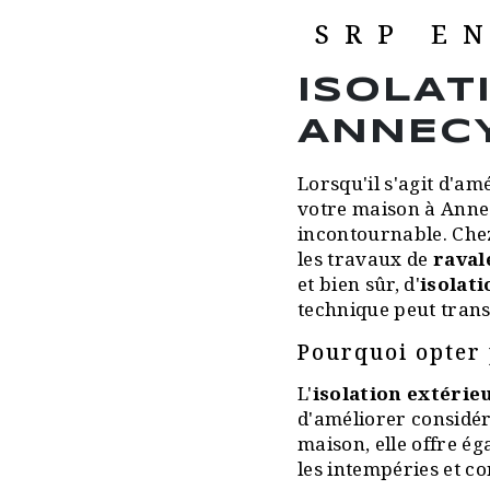
SRP E
ISOLAT
ANNEC
Lorsqu'il s'agit d'amé
votre maison à Annec
incontournable. Che
les travaux de
raval
et bien sûr, d'
isolat
technique peut trans
Pourquoi opter 
L'
isolation extérie
d'améliorer considér
maison, elle offre é
les intempéries et c