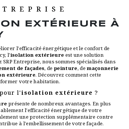
NTREPRISE
ION EXTÉRIEURE À
Y
liorer l'efficacité énergétique et le confort de
y, l'
isolation extérieure
est une solution
z SRP Entreprise, nous sommes spécialisés dans
ement de façades
, de
peinture
, de
maçonnerie
ion extérieure
. Découvrez comment cette
former votre habitation.
pour l'
isolation extérieure
?
ure
présente de nombreux avantages. En plus
ablement l'efficacité énergétique de votre
galement une protection supplémentaire contre
ontribue à l'embellissement de votre façade.