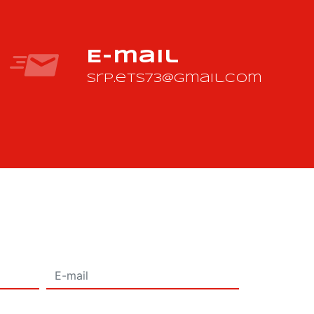
E-mail
srp.ets73@gmail.com