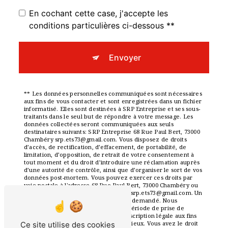
En cochant cette case, j'accepte les
conditions particulières ci-dessous **
Envoyer
** Les données personnelles communiquées sont nécessaires
aux fins de vous contacter et sont enregistrées dans un fichier
informatisé. Elles sont destinées à SRP Entreprise et ses sous-
traitants dans le seul but de répondre à votre message. Les
données collectées seront communiquées aux seuls
destinataires suivants: SRP Entreprise 68 Rue Paul Bert, 73000
Chambéry srp.ets73@gmail.com. Vous disposez de droits
d’accès, de rectification, d’effacement, de portabilité, de
limitation, d’opposition, de retrait de votre consentement à
tout moment et du droit d’introduire une réclamation auprès
d’une autorité de contrôle, ainsi que d’organiser le sort de vos
données post-mortem. Vous pouvez exercer ces droits par
voie postale à l'adresse 68 Rue Paul Bert, 73000 Chambéry ou
par courrier électronique à l'adresse srp.ets73@gmail.com. Un
justificatif d'identité pourra vous être demandé. Nous
conservons vos données pendant la période de prise de
contact puis pendant la durée de prescription légale aux fins
probatoires et de gestion des contentieux. Vous avez le droit
Ce site utilise des cookies